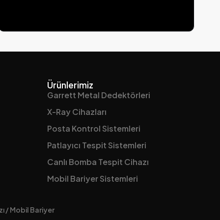
Ürünlerimiz
Garrett Metal Dedektörleri
X-Ray Cihazları
Posta Kontrol Sistemleri
Patlayıcı Tespit Sistemleri
Canlı Bomba Tespit Cihazı
Mobil Bariyer Sistemleri
ı / Mobil Bariyer