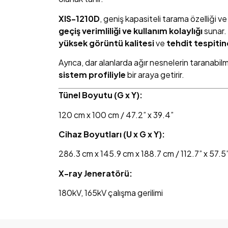
XIS-1210D
, geniş kapasiteli tarama özelliği 
geçiş verimliliği ve kullanım kolaylığı
sunar.
yüksek görüntü kalitesi
ve
tehdit tespiti
Ayrıca, dar alanlarda ağır nesnelerin taranabilm
sistem profiliyle
bir araya getirir.
Tünel Boyutu (G x Y):
120 cm x 100 cm / 47.2” x 39.4”
Cihaz Boyutları (U x G x Y):
286.3 cm x 145.9 cm x 188.7 cm / 112.7” x 57.5”
X-ray Jeneratörü:
180kV, 165kV çalışma gerilimi