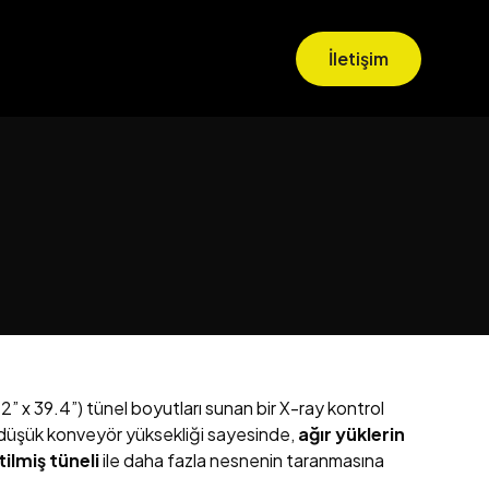
İletişim
2” x 39.4”) tünel boyutları sunan bir X-ray kontrol
düşük konveyör yüksekliği sayesinde,
ağır yüklerin
tilmiş tüneli
ile daha fazla nesnenin taranmasına