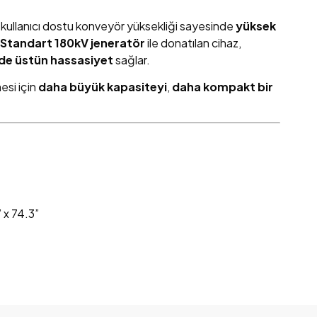
ve kullanıcı dostu konveyör yüksekliği sayesinde
yüksek
Standart 180kV jeneratör
ile donatılan cihaz,
nde üstün hassasiyet
sağlar.
esi için
daha büyük kapasiteyi
,
daha kompakt bir
 x 74.3”