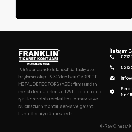
İletişim B
0212 
0212 
1956 senesinde İstanbul’da faaliyete
başlamış olup, 1974’den beri GARRETT
info@
METAL DETECTORS (ABD) firmasından
Perpa
metal dedektörleri ve 1991’den beri de x-
No:18
ışınlı kontrol sistemleri ithal etmekte ve
bu cihazların montaj, servis ve garanti
hizmetlerini yürütmektedir.
X-Ray Cihazı / K