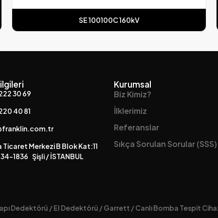
SE 100100C 160kV
ilgileri
Kurumsal
222 30 69
Biz Kimiz?
İlklerimiz
220 40 81
Referanslar
franklin.com.tr
Sıkça Sorulan Sorular (SSS)
 Ticaret Merkezi B Blok Kat:11
34-1836 Şişli / İSTANBUL
apı Dedektörü / El Dedektörü / Garrett / Canlı Bomba Tespit Cihaz