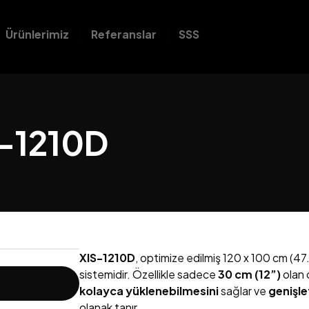
Ürünlerimiz
Referanslar
SSS
S-1210D
XIS-1210D
, optimize edilmiş 120 x 100 cm (47.
sistemidir. Özellikle sadece
30 cm (12”)
olan 
kolayca yüklenebilmesini
sağlar ve
genişle
olanak tanır.