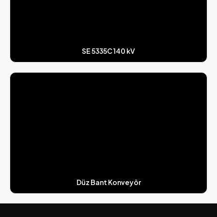
SE 5335C 140 kV
Düz Bant Konveyör