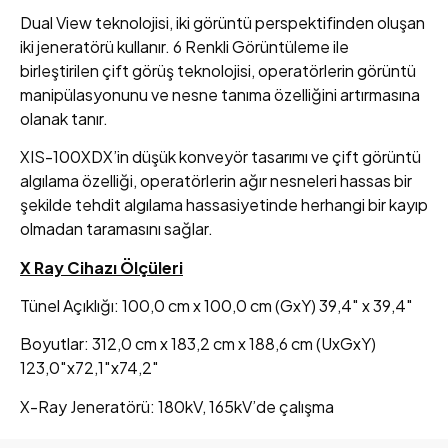
Dual View teknolojisi, iki görüntü perspektifinden oluşan
iki jeneratörü kullanır. 6 Renkli Görüntüleme ile
birleştirilen çift görüş teknolojisi, operatörlerin görüntü
manipülasyonunu ve nesne tanıma özelliğini artırmasına
olanak tanır.
XIS-100XDX’in düşük konveyör tasarımı ve çift görüntü
algılama özelliği, operatörlerin ağır nesneleri hassas bir
şekilde tehdit algılama hassasiyetinde herhangi bir kayıp
olmadan taramasını sağlar.
X Ray Cihazı Ölçüleri
Tünel Açıklığı: 100,0 cm x 100,0 cm (GxY) 39,4″ x 39,4″
Boyutlar: 312,0 cm x 183,2 cm x 188,6 cm (UxGxY)
123,0″x72,1″x74,2″
X-Ray Jeneratörü: 180kV, 165kV’de çalışma