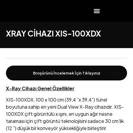
XRAY CİHAZI XIS-100XDX
Broşürünü İncelemek İçin Tıklayınız
X-Ray Cihazı Genel Özellikler
XIS-100XDX, 100 x 100 cm (39,4 ”x 39,4”) tünel
boyutuna sahip en yeni Dual View X-Ray cihazıdır. XIS-
100XDX çift görüntülü x ışını, en uygun ağır nesne
taraması için çift görüntü teknolojisini sadece 30 cm’lik
(12 ”) düşük bir konveyör yüksekliğiyle birleştirir.