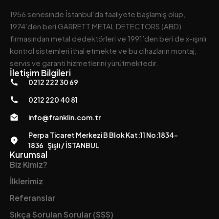
1956 senesinde İstanbul’da faaliyete başlamış olup,
1974’den beri GARRETT METAL DETECTORS (ABD)
firmasından metal dedektörleri ve 1991’den beri de x-ışınlı
kontrol sistemleri ithal etmekte ve bu cihazların montaj,
servis ve garanti hizmetlerini yürütmektedir.
İletişim Bilgileri
0212 222 30 69
0212 220 40 81
info@franklin.com.tr
Perpa Ticaret Merkezi B Blok Kat:11 No:1834-
1836 Şişli / İSTANBUL
Kurumsal
Biz Kimiz?
İlklerimiz
Referanslar
Sıkça Sorulan Sorular (SSS)