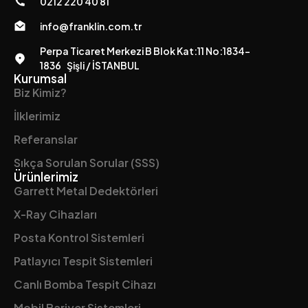
0212 220 40 81
info@franklin.com.tr
Perpa Ticaret Merkezi B Blok Kat:11 No:1834-
1836 Şişli / İSTANBUL
Kurumsal
Biz Kimiz?
İlklerimiz
Referanslar
Sıkça Sorulan Sorular (SSS)
Ürünlerimiz
Garrett Metal Dedektörleri
X-Ray Cihazları
Posta Kontrol Sistemleri
Patlayıcı Tespit Sistemleri
Canlı Bomba Tespit Cihazı
Mobil Bariyer Sistemleri