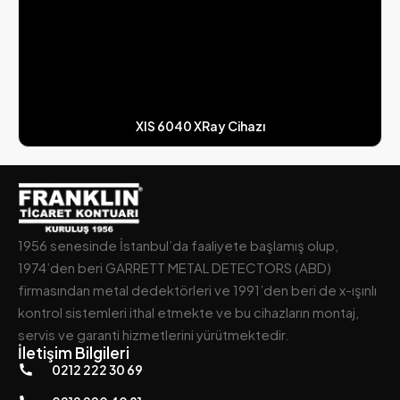
XIS 6040 XRay Cihazı
1956 senesinde İstanbul’da faaliyete başlamış olup,
1974’den beri GARRETT METAL DETECTORS (ABD)
firmasından metal dedektörleri ve 1991’den beri de x-ışınlı
kontrol sistemleri ithal etmekte ve bu cihazların montaj,
servis ve garanti hizmetlerini yürütmektedir.
İletişim Bilgileri
0212 222 30 69